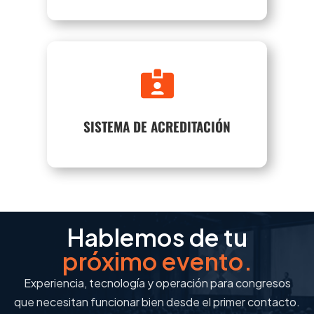
Somos Rápidos, Seguros, Elegantes y

Modernos.
SISTEMA DE ACREDITACIÓN
SABER MÁS
Hablemos de tu
próximo evento.
Experiencia, tecnología y operación para congresos
que necesitan funcionar bien desde el primer contacto.