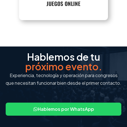
SABER MÁS
JUEGOS ONLINE
Hablemos de tu
próximo evento.
Experiencia, tecnología y operación para congresos
que necesitan funcionar bien desde el primer contacto.
Hablemos por WhatsApp