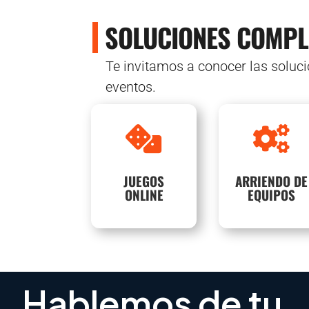
SOLUCIONES COMPL
Te invitamos a conocer las soluc
eventos.
Equipos
Atrae, genera leads y
actualizados, sin


datos valiosos.
virus y 100%
operativos.
JUEGOS
ARRIENDO DE
SABER
ONLINE
EQUIPOS
SABER
MÁS
MÁS
Hablemos de tu