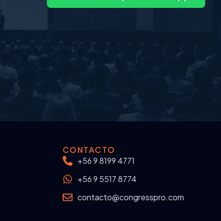
CONTACTO
+56 9 8199 4771
+56 9 5517 8774
contacto@congresspro.com