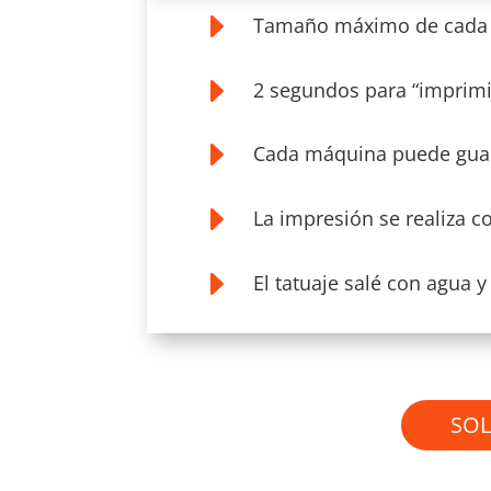
E
Tamaño máximo de cada ta
E
2 segundos para “imprimir
E
Cada máquina puede guard
E
La impresión se realiza c
E
El tatuaje salé con agua y
SOL