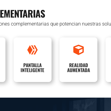
EMENTARIAS
iones complementarias que potencian nuestras solu
Personaliza el
Innovación y


contenido en pantalla
recordación sin
según quien la mira.
límites.
i
PANTALLA
REALIDAD
SABER
SABER
INTELIGENTE
AUMENTADA
MÁS
MÁS