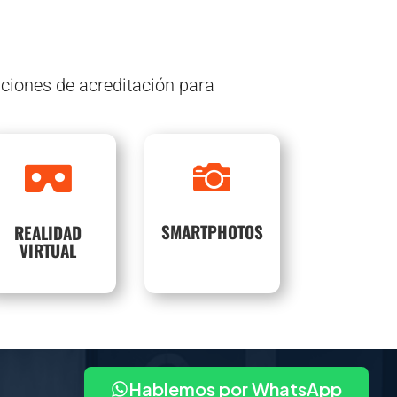
ciones de acreditación para
Creamos
Usamos Inteligencia


experiencias
Artificial para que tus
nmersivas únicas.
fotos te encuentren.
SMARTPHOTOS
REALIDAD
SABER
SABER
VIRTUAL
MÁS
MÁS
Hablemos por WhatsApp